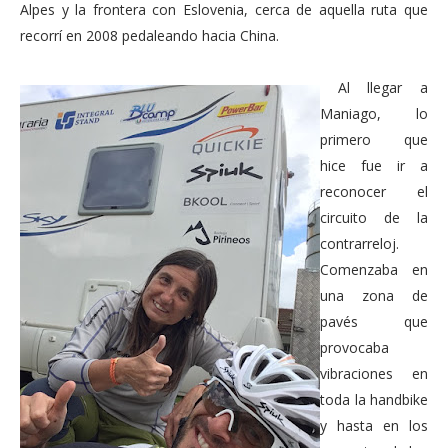
Alpes y la frontera con Eslovenia, cerca de aquella ruta que
recorrí en 2008 pedaleando hacia China.
Al llegar a
Maniago, lo
primero que
hice fue ir a
reconocer el
circuito de la
contrarreloj.
Comenzaba en
una zona de
pavés que
provocaba
vibraciones en
toda la handbike
y hasta en los